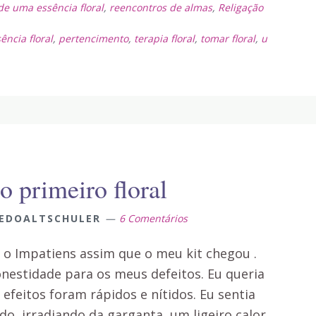
 de uma essência floral
,
reencontros de almas
,
Religação
ência floral
,
pertencimento
,
terapia floral
,
tomar floral
,
u
 primeiro floral
EDOALTSCHULER
6 Comentários
 o Impatiens assim que o meu kit chegou .
nestidade para os meus defeitos. Eu queria
 efeitos foram rápidos e nítidos. Eu sentia
o, irradiando da garganta, um ligeiro calor