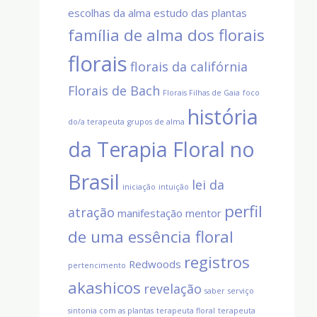
escolhas da alma
estudo das plantas
família de alma dos florais
florais
florais da califórnia
Florais de Bach
Florais Filhas de Gaia
foco
história
do/a terapeuta
grupos de alma
da Terapia Floral no
Brasil
lei da
iniciação
intuição
perfil
atração
manifestação
mentor
de uma essência floral
registros
Redwoods
pertencimento
akashicos
revelação
saber
serviço
sintonia com as plantas
terapeuta floral
terapeuta