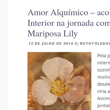
Amor Alquímico – aco
Interior na jornada com
Mariposa Lily
12 DE JULHO DE 2014
By
RUTHTOLEDO
Pela p
inter
sozin
muito
desal
viria 
Assim
juntas