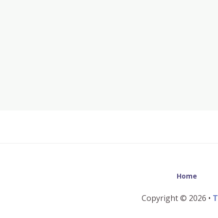
Before
Footer
Home
Copyright © 2026 •
T