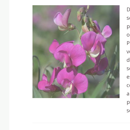
D
s
p
o
P
v
d
s
e
c
a
p
s