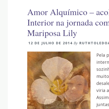
Amor Alquímico – aco
Interior na jornada com
Mariposa Lily
12 DE JULHO DE 2014
By
RUTHTOLEDO
Pela p
inter
sozin
muito
desal
viria 
Assim
juntas