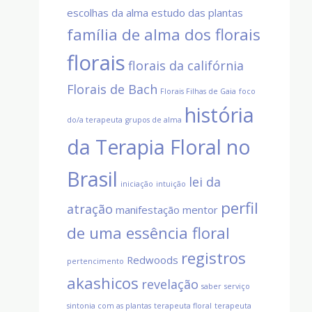
escolhas da alma
estudo das plantas
família de alma dos florais
florais
florais da califórnia
Florais de Bach
Florais Filhas de Gaia
foco
história
do/a terapeuta
grupos de alma
da Terapia Floral no
Brasil
lei da
iniciação
intuição
perfil
atração
manifestação
mentor
de uma essência floral
registros
Redwoods
pertencimento
akashicos
revelação
saber
serviço
sintonia com as plantas
terapeuta floral
terapeuta