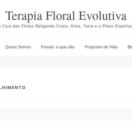
Terapia Floral Evolutiva
A Cura das Flores Religando Corpo, Alma, Terra e o Plano Espiritua
Quem Somos
Florais: o que são
Propósito de Vida
Bl
LHIMENTO