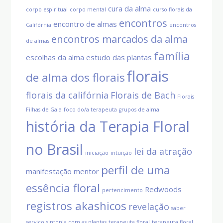
cura da alma
corpo espiritual
corpo mental
curso florais da
encontros
encontro de almas
Califórnia
encontros
encontros marcados da alma
de almas
família
escolhas da alma
estudo das plantas
florais
de alma dos florais
florais da califórnia
Florais de Bach
Florais
Filhas de Gaia
foco do/a terapeuta
grupos de alma
história da Terapia Floral
no Brasil
lei da atração
iniciação
intuição
perfil de uma
manifestação
mentor
essência floral
Redwoods
pertencimento
registros akashicos
revelação
saber
serviço
sintonia com as plantas
terapeuta floral
terapeuta floral