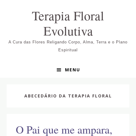
Pular
Skip
Pular
Terapia Floral
para
to
para
navegação
main
sidebar
Evolutiva
primária
content
primária
A Cura das Flores Religando Corpo, Alma, Terra e o Plano
Espiritual
MENU
ABECEDÁRIO DA TERAPIA FLORAL
O Pai que me ampara,