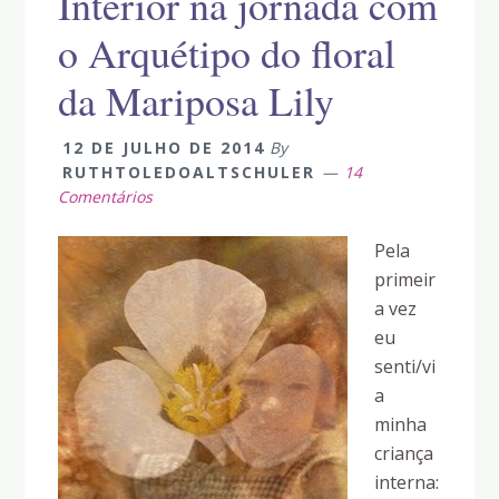
Interior na jornada com
o Arquétipo do floral
da Mariposa Lily
12 DE JULHO DE 2014
By
RUTHTOLEDOALTSCHULER
14
Comentários
Pela
primeir
a vez
eu
senti/vi
a
minha
criança
interna: