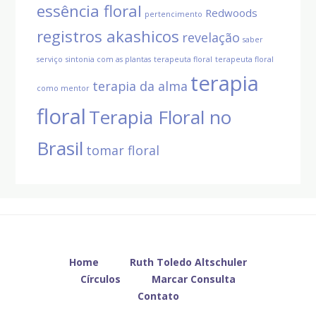
essência floral
Redwoods
pertencimento
registros akashicos
revelação
saber
serviço
sintonia com as plantas
terapeuta floral
terapeuta floral
terapia
terapia da alma
como mentor
floral
Terapia Floral no
Brasil
tomar floral
Before
Footer
Home
Ruth Toledo Altschuler
Círculos
Marcar Consulta
Contato