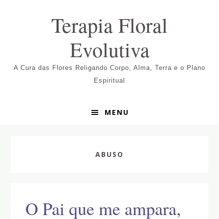
Pular
Skip
Pular
Terapia Floral
para
to
para
navegação
main
sidebar
Evolutiva
primária
content
primária
A Cura das Flores Religando Corpo, Alma, Terra e o Plano
Espiritual
MENU
ABUSO
O Pai que me ampara,