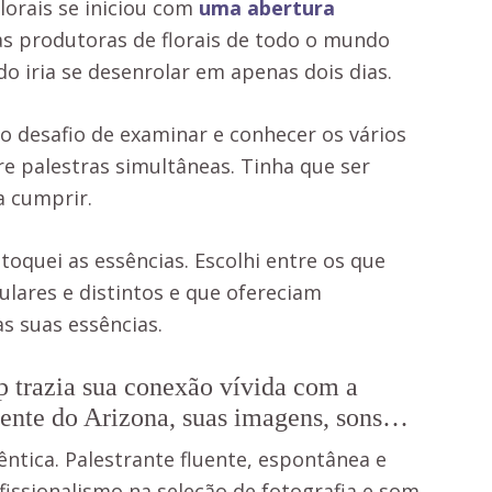
Florais se iniciou com
uma abertura
as produtoras de florais de todo o mundo
o iria se desenrolar em apenas dois dias.
o desafio de examinar e conhecer os vários
re palestras simultâneas. Tinha que ser
a cumprir.
 toquei as essências. Escolhi entre os que
lares e distintos e que ofereciam
s suas essências.
p trazia sua conexão vívida com a
iente do Arizona, suas imagens, sons…
êntica. Palestrante fluente, espontânea e
issionalismo na seleção de fotografia e som