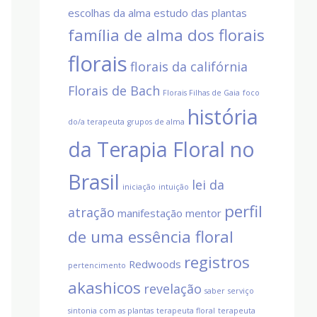
escolhas da alma
estudo das plantas
família de alma dos florais
florais
florais da califórnia
Florais de Bach
Florais Filhas de Gaia
foco
história
do/a terapeuta
grupos de alma
da Terapia Floral no
Brasil
lei da
iniciação
intuição
perfil
atração
manifestação
mentor
de uma essência floral
registros
Redwoods
pertencimento
akashicos
revelação
saber
serviço
sintonia com as plantas
terapeuta floral
terapeuta