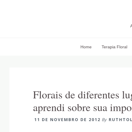
Pular
Skip
Pular
para
to
para
navegação
main
sidebar
primária
content
primária
Home
Terapia Floral
Florais de diferentes 
aprendi sobre sua impo
11 DE NOVEMBRO DE 2012
By
RUTHTO