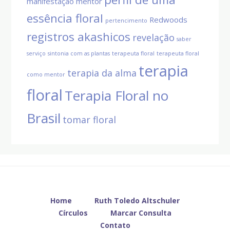
manifestação
mentor
essência floral
Redwoods
pertencimento
registros akashicos
revelação
saber
serviço
sintonia com as plantas
terapeuta floral
terapeuta floral
terapia
terapia da alma
como mentor
floral
Terapia Floral no
Brasil
tomar floral
Before
Footer
Home
Ruth Toledo Altschuler
Círculos
Marcar Consulta
Contato