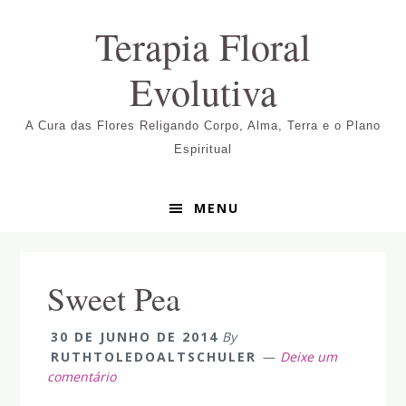
Pular
Skip
Pular
Terapia Floral
para
to
para
navegação
main
sidebar
Evolutiva
primária
content
primária
A Cura das Flores Religando Corpo, Alma, Terra e o Plano
Espiritual
MENU
Sweet Pea
30 DE JUNHO DE 2014
By
RUTHTOLEDOALTSCHULER
Deixe um
comentário