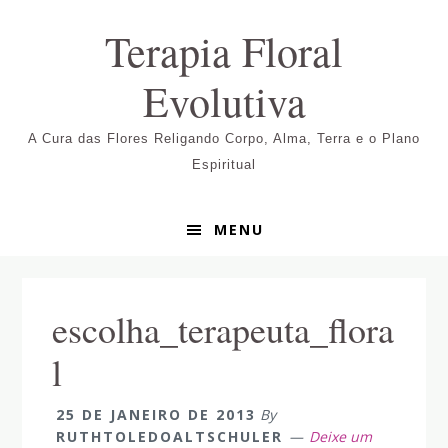
Pular
Skip
Pular
Terapia Floral
para
to
para
navegação
main
sidebar
Evolutiva
primária
content
primária
A Cura das Flores Religando Corpo, Alma, Terra e o Plano
Espiritual
MENU
escolha_terapeuta_flora
l
25 DE JANEIRO DE 2013
By
RUTHTOLEDOALTSCHULER
Deixe um