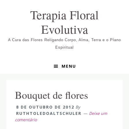
Pular
Skip
Pular
Terapia Floral
para
to
para
navegação
main
sidebar
Evolutiva
primária
content
primária
A Cura das Flores Religando Corpo, Alma, Terra e o Plano
Espiritual
MENU
Bouquet de flores
8 DE OUTUBRO DE 2012
By
RUTHTOLEDOALTSCHULER
Deixe um
comentário