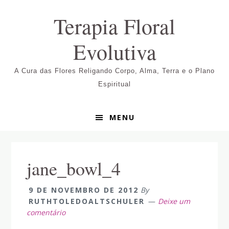
Pular
Skip
Pular
Terapia Floral
para
to
para
navegação
main
sidebar
Evolutiva
primária
content
primária
A Cura das Flores Religando Corpo, Alma, Terra e o Plano
Espiritual
MENU
jane_bowl_4
9 DE NOVEMBRO DE 2012
By
RUTHTOLEDOALTSCHULER
Deixe um
comentário