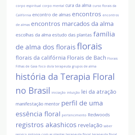
cura da alma
corpo espiritual
corpo mental
curso florais da
encontros
encontro de almas
Califórnia
encontros
encontros marcados da alma
de almas
família
escolhas da alma
estudo das plantas
florais
de alma dos florais
florais da califórnia
Florais de Bach
Florais
Filhas de Gaia
foco do/a terapeuta
grupos de alma
história da Terapia Floral
no Brasil
lei da atração
iniciação
intuição
perfil de uma
manifestação
mentor
essência floral
Redwoods
pertencimento
registros akashicos
revelação
saber
serviço
sintonia com as plantas
terapeuta floral
terapeuta floral