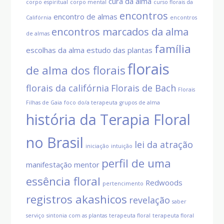
cura da alma
corpo espiritual
corpo mental
curso florais da
encontros
encontro de almas
Califórnia
encontros
encontros marcados da alma
de almas
família
escolhas da alma
estudo das plantas
florais
de alma dos florais
florais da califórnia
Florais de Bach
Florais
Filhas de Gaia
foco do/a terapeuta
grupos de alma
história da Terapia Floral
no Brasil
lei da atração
iniciação
intuição
perfil de uma
manifestação
mentor
essência floral
Redwoods
pertencimento
registros akashicos
revelação
saber
serviço
sintonia com as plantas
terapeuta floral
terapeuta floral