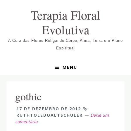
Pular
Skip
Pular
Terapia Floral
para
to
para
navegação
main
sidebar
Evolutiva
primária
content
primária
A Cura das Flores Religando Corpo, Alma, Terra e o Plano
Espiritual
MENU
gothic
17 DE DEZEMBRO DE 2012
By
RUTHTOLEDOALTSCHULER
Deixe um
comentário