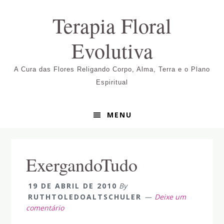
Pular
Skip
Pular
Terapia Floral
para
to
para
navegação
main
sidebar
Evolutiva
primária
content
primária
A Cura das Flores Religando Corpo, Alma, Terra e o Plano
Espiritual
MENU
ExergandoTudo
19 DE ABRIL DE 2010
By
RUTHTOLEDOALTSCHULER
Deixe um
comentário