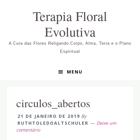
Pular
Skip
Pular
Terapia Floral
para
to
para
navegação
main
sidebar
Evolutiva
primária
content
primária
A Cura das Flores Religando Corpo, Alma, Terra e o Plano
Espiritual
MENU
circulos_abertos
21 DE JANEIRO DE 2019
By
RUTHTOLEDOALTSCHULER
Deixe um
comentário