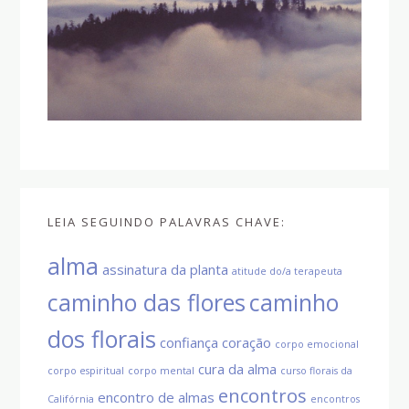
LEIA SEGUINDO PALAVRAS CHAVE:
alma
assinatura da planta
atitude do/a terapeuta
caminho das flores
caminho
dos florais
confiança
coração
corpo emocional
cura da alma
corpo espiritual
corpo mental
curso florais da
encontros
encontro de almas
Califórnia
encontros