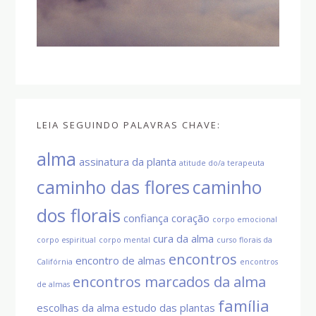
LEIA SEGUINDO PALAVRAS CHAVE:
alma
assinatura da planta
atitude do/a terapeuta
caminho das flores
caminho
dos florais
confiança
coração
corpo emocional
cura da alma
corpo espiritual
corpo mental
curso florais da
encontros
encontro de almas
Califórnia
encontros
encontros marcados da alma
de almas
família
escolhas da alma
estudo das plantas