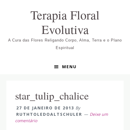
Pular
Skip
Pular
Terapia Floral
para
to
para
navegação
main
sidebar
Evolutiva
primária
content
primária
A Cura das Flores Religando Corpo, Alma, Terra e o Plano
Espiritual
MENU
star_tulip_chalice
27 DE JANEIRO DE 2013
By
RUTHTOLEDOALTSCHULER
Deixe um
comentário