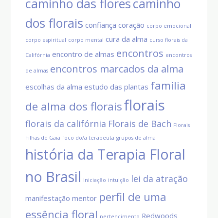
caminho das flores
caminho
dos florais
confiança
coração
corpo emocional
cura da alma
corpo espiritual
corpo mental
curso florais da
encontros
encontro de almas
Califórnia
encontros
encontros marcados da alma
de almas
família
escolhas da alma
estudo das plantas
florais
de alma dos florais
florais da califórnia
Florais de Bach
Florais
Filhas de Gaia
foco do/a terapeuta
grupos de alma
história da Terapia Floral
no Brasil
lei da atração
iniciação
intuição
perfil de uma
manifestação
mentor
essência floral
Redwoods
pertencimento