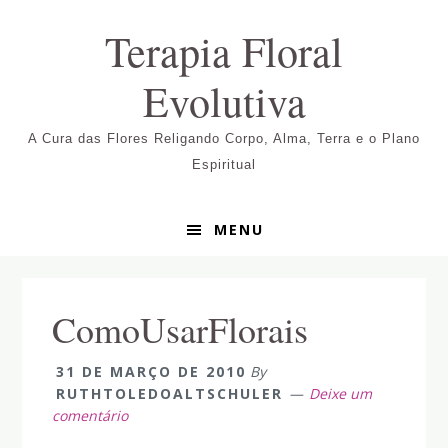
Pular
Skip
Pular
Terapia Floral
para
to
para
navegação
main
sidebar
Evolutiva
primária
content
primária
A Cura das Flores Religando Corpo, Alma, Terra e o Plano
Espiritual
MENU
ComoUsarFlorais
31 DE MARÇO DE 2010
By
RUTHTOLEDOALTSCHULER
Deixe um
comentário