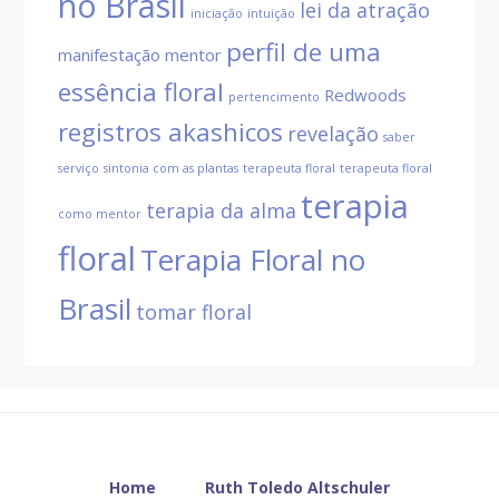
no Brasil
lei da atração
iniciação
intuição
perfil de uma
manifestação
mentor
essência floral
Redwoods
pertencimento
registros akashicos
revelação
saber
serviço
sintonia com as plantas
terapeuta floral
terapeuta floral
terapia
terapia da alma
como mentor
floral
Terapia Floral no
Brasil
tomar floral
Before
Footer
Home
Ruth Toledo Altschuler