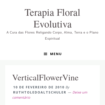
Pular
Skip
Pular
Terapia Floral
para
to
para
navegação
main
sidebar
Evolutiva
primária
content
primária
A Cura das Flores Religando Corpo, Alma, Terra e o Plano
Espiritual
MENU
VerticalFlowerVine
10 DE FEVEREIRO DE 2010
By
RUTHTOLEDOALTSCHULER
Deixe um
comentário