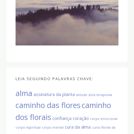
LEIA SEGUINDO PALAVRAS CHAVE:
alma
assinatura da planta
atitude do/a terapeuta
caminho das flores
caminho
dos florais
confiança
coração
corpo emocional
cura da alma
corpo espiritual
corpo mental
curso florais da