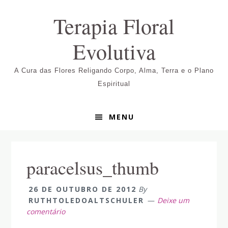
Pular
Skip
Pular
Terapia Floral
para
to
para
navegação
main
sidebar
Evolutiva
primária
content
primária
A Cura das Flores Religando Corpo, Alma, Terra e o Plano
Espiritual
MENU
paracelsus_thumb
26 DE OUTUBRO DE 2012
By
RUTHTOLEDOALTSCHULER
Deixe um
comentário